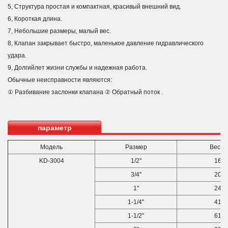
5, Структура простая и компактная, красивый внешний вид.
6, Короткая длина.
7, Небольшие размеры, малый вес.
8, Клапан закрывает быстро, маленькое давление гидравлического
удара.
9, Долгийлет жизни службы и надежная работа.
Обычные неисправности являются:
① Разбивание заслонки клапана ② Обратный поток .
параметр
Модель
Размер
Вес (g
KD-3004
1/2''
160
3/4''
200
1''
240
1-1/4''
410
1-1/2''
610