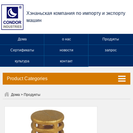
Хэнаньская компания по импорту и экспорту
машин
Дома
о нас
Продукты
Сертификаты
новости
запрос
культура
контакт
Product Categories
Клапан
Дома
>
Продукты
Кран