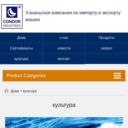
Хэнаньская компания по импорту и экспорту
машин
Дома
о нас
Продукты
Сертификаты
новости
запрос
культура
контакт
Product Categories
Клапан
Дома
>
культура
Кран
культура